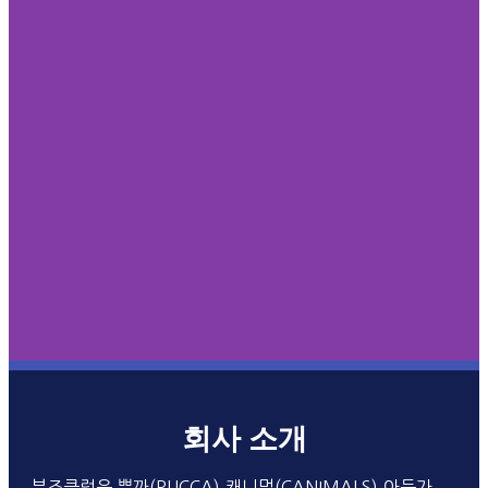
회사 소개
부즈클럽은 뿌까(PUCCA),캐니멀(CANIMALS),아둥가