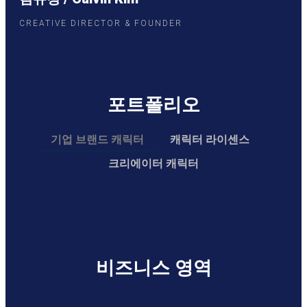
CREATIVE DIRECTOR & FOUNDER
포트폴리오
기업 브랜드 캐릭터
캐릭터 라이센스
크리에이터 캐릭터
한국 야쿠르트
공대생 변승주
변기수 골프
최대룡 골프
칠성사이다
국립박물관
오마이비키
베니패밀리
랄라브루스
이마트24
해태제과
해태제과
해태제과
밀란이네
쇼킴매직
오늘내일
이마트
락토핏
와나나
따효니
더블비
최마태
봉길이
딕헌터
홍은기
희극인
아리샤
양감독
페이커
삼양
산범
랭구
조현
무릎
영주
채연
LOTTEWORLD AQUARIUM
YOONS ENGLISH SCHOOL
TO THE SOUTH POLE
WHERE IS MY BODY?
LOTTE WATER PARK
DARK CIRCLE BROS
SHADDAP ZOMBIE!
SHINHAN FINANCE
SAMSUNG KIDS
MATTI & YOKKI
LOTTE WORLD
JEJU FRIENDS
WOORI BANK
KUMHO TIRE
NETMARBLE
SEOUL SKY
KKUKDUCK
JOKONOVA
PANDAKAT
PINK TOAD
CANIMALS
OVER GIRL
ADOONGA
KKOYANG
YANOLJA
SPRAYKI
EDBEAN
MERITZ
CJ ONE
S-OIL
MBC
KEBI
KBS
CU
비즈니스 영역