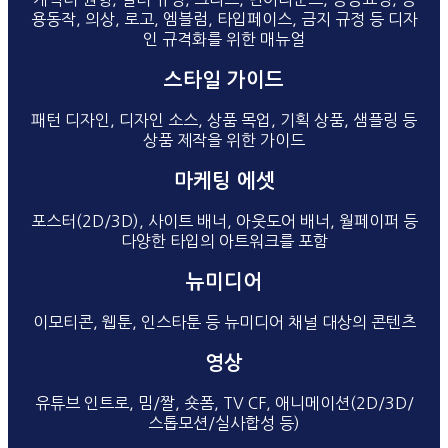
용동작, 의상, 로고, 엠블럼, 타입페이스, 금지 규정 등 디자
인 규격화를 위한 매뉴얼
색상 규정
비율
표정
동작
로고
스타일 가이드
패턴 디자인, 디자인 소스, 상품 목업, 기획 상품, 샘플링 등
상품 제작을 위한 가이드
디자인 소스
상품 디자인
노벨티 굿즈
봉제 인형
패턴
마케팅 에셋
포스터(2D/3D), 사이트 배너, 아웃도어 배너, 월페이퍼 등
다양한 타입의 아트워크를 포함
채널 아트
월페이퍼
포스터
포스터
스티커
뉴미디어
이모티콘, 웹툰, 인스타툰 등 뉴미디어 채널 대상의 콘텐츠
모바일 게임
모바일 앱
이모티콘
인스타툰
웹툰
영상
유튜브 인트로, 밈/짤, 숏폼, TV CF, 애니메이션(2D/3D/
스톱모션/실사합성 등)